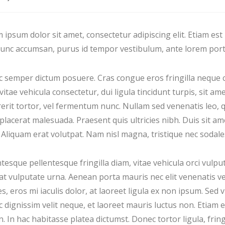
 ipsum dolor sit amet, consectetur adipiscing elit. Etiam es
Nunc accumsan, purus id tempor vestibulum, ante lorem porta e
 semper dictum posuere. Cras congue eros fringilla neque
vitae vehicula consectetur, dui ligula tincidunt turpis, sit ame
erit tortor, vel fermentum nunc. Nullam sed venenatis leo, 
placerat malesuada. Praesent quis ultricies nibh. Duis sit ame
. Aliquam erat volutpat. Nam nisl magna, tristique nec sodales
tesque pellentesque fringilla diam, vitae vehicula orci vulput
 at vulputate urna. Aenean porta mauris nec elit venenatis v
es, eros mi iaculis dolor, at laoreet ligula ex non ipsum. Sed v
 dignissim velit neque, et laoreet mauris luctus non. Etiam
. In hac habitasse platea dictumst. Donec tortor ligula, fring