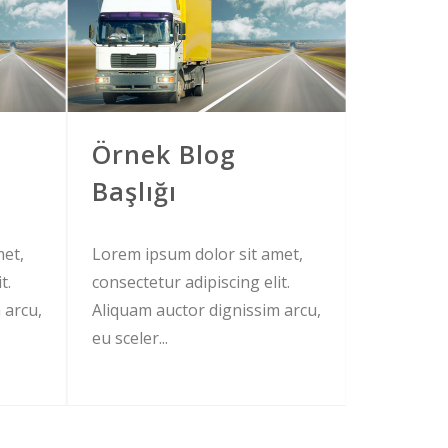
Örnek Blog
Örnek
Başlığı
Başlığ
met,
Lorem ipsum dolor sit amet,
Lorem ips
t.
consectetur adipiscing elit.
consectetu
 arcu,
Aliquam auctor dignissim arcu,
Aliquam au
eu sceler...
eu sceler...