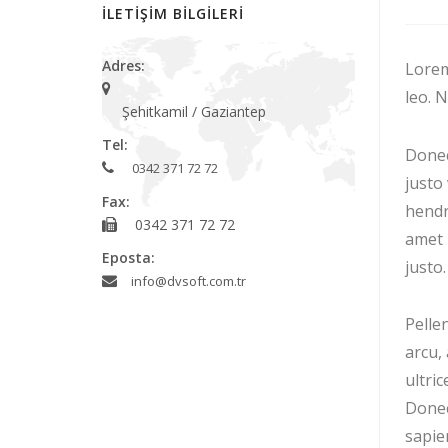
İLETİŞİM BİLGİLERİ
Adres:
Lorem
leo. 
Şehitkamil / Gaziantep
Tel:
Donec
0342 371 72 72
justo 
Fax:
hendr
0342 371 72 72
amet 
Eposta:
justo
info@dvsoft.com.tr
Pellen
arcu,
ultric
Donec
sapien