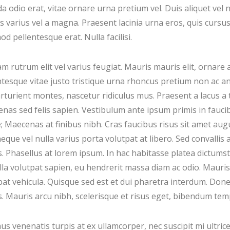
da odio erat, vitae ornare urna pretium vel. Duis aliquet vel 
s varius vel a magna. Praesent lacinia urna eros, quis cursus 
d pellentesque erat. Nulla facilisi.
m rutrum elit vel varius feugiat. Mauris mauris elit, ornare a
ntesque vitae justo tristique urna rhoncus pretium non ac a
rturient montes, nascetur ridiculus mus. Praesent a lacus a t
nas sed felis sapien. Vestibulum ante ipsum primis in faucibu
; Maecenas at finibus nibh. Cras faucibus risus sit amet aug
neque vel nulla varius porta volutpat at libero. Sed convallis
s. Phasellus at lorem ipsum. In hac habitasse platea dictum
lla volutpat sapien, eu hendrerit massa diam ac odio. Mauris 
pat vehicula. Quisque sed est et dui pharetra interdum. Do
s. Mauris arcu nibh, scelerisque et risus eget, bibendum temp
us venenatis turpis at ex ullamcorper, nec suscipit mi ultrice