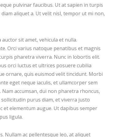
neque pulvinar faucibus. Ut at sapien in turpis
diam aliquet a. Ut velit nisl, tempor ut mi non,
 auctor sit amet, vehicula et nulla.
nte. Orci varius natoque penatibus et magnis
urpis pharetra viverra. Nunc in lobortis elit.
s orci luctus et ultrices posuere cubilia
ue ornare, quis euismod velit tincidunt. Morbi
 ante eget neque iaculis, et ullamcorper sem
st. Nam accumsan, dui non pharetra rhoncus,
sollicitudin purus diam, et viverra justo
nec et elementum augue. Ut dapibus semper
us ligula.
s. Nullam ac pellentesque leo, at aliquet