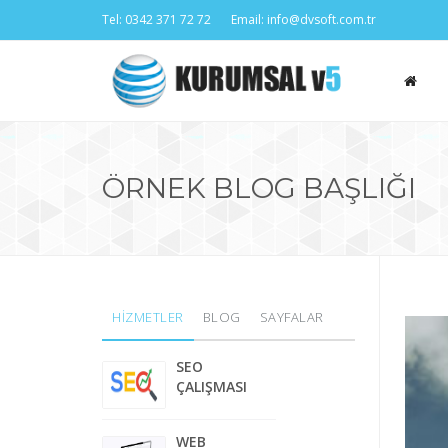
Tel: 0342 371 72 72
Email: info@dvsoft.com.tr
ÖRNEK BLOG BAŞLIĞI
HİZMETLER
BLOG
SAYFALAR
SEO
ÇALIŞMASI
WEB