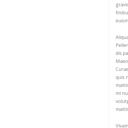
gravi
finibu
euismo
Aliqua
Pelle
dis pa
Maece
Curae
quis 
matti
mi nu
volut
matti
Vivam