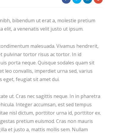
t nibh, bibendum ut erat a, molestie pretium
lit, a venenatis velit justo ut ipsum.
 condimentum malesuada. Vivamus hendrerit,
t pulvinar tortor risus ac tortor. In id
quis porta neque. Quisque sodales quam sit
t leo convallis, imperdiet urna sed, varius
 eget, feugiat sit amet dui.
ate ut. Cras nec sagittis neque. In in pharetra
ehicula. Integer accumsan, est sed tempus
itae nisl dictum, porttitor urna id, porttitor ex.
 egestas pretium euismod. Cras non mauris
illa et justo a, mattis mollis sem. Nullam