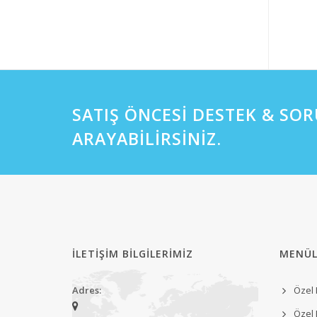
SATIŞ ÖNCESİ DESTEK & SORU
ARAYABİLİRSİNİZ.
İLETİŞİM BİLGİLERİMİZ
MENÜL
Adres:
Özel
Özel