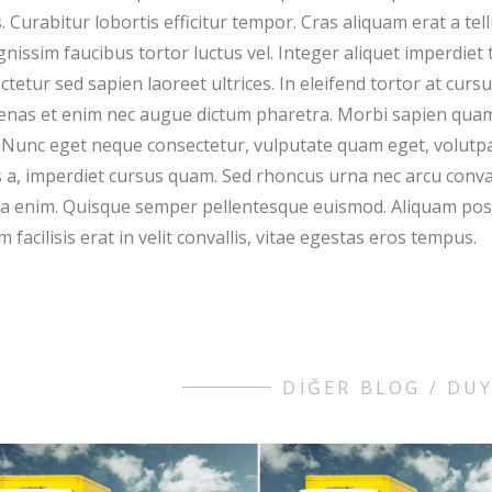
. Curabitur lobortis efficitur tempor. Cras aliquam erat a tel
gnissim faucibus tortor luctus vel. Integer aliquet imperdiet 
ctetur sed sapien laoreet ultrices. In eleifend tortor at curs
nas et enim nec augue dictum pharetra. Morbi sapien quam,
 Nunc eget neque consectetur, vulputate quam eget, volutpat
s a, imperdiet cursus quam. Sed rhoncus urna nec arcu conva
 enim. Quisque semper pellentesque euismod. Aliquam posu
 facilisis erat in velit convallis, vitae egestas eros tempus.
DİĞER BLOG / DU