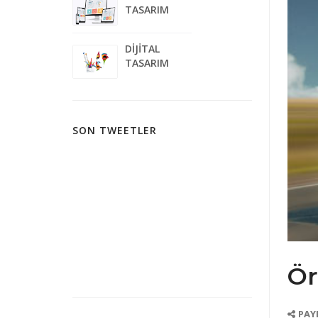
TASARIM
DİJİTAL
TASARIM
SON TWEETLER
Ör
PAY