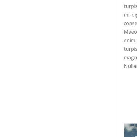
turpis
mi, di
conse
Maece
enim.
turpi
magna
Nullam