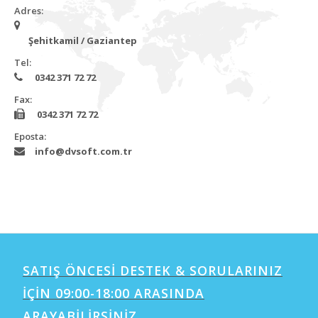
Adres:
Şehitkamil / Gaziantep
Tel:
0342 371 72 72
Fax:
0342 371 72 72
Eposta:
info@dvsoft.com.tr
SATIŞ ÖNCESİ DESTEK & SORULARINIZ
İÇİN 09:00-18:00 ARASINDA
ARAYABİLİRSİNİZ.